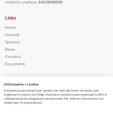
Addetto stampa:
3401938699
Links
Home
Società
Sponsor
News
Contatti
Documenti
Socials
Utilizziamo i cookie
Potremmo posizionarli per l'analisi dei dati dei nostri visitatori, per
migliorare il nostro sito Web, mostrare contenuti personalizzati e offrirti
un'esperienza di navigazione eccezionale. Per ulteriori informazioni sui
cookie apri le impostazioni.
A.S.D Futsal Savigliano – Via A. Botta, 5, 12038 –