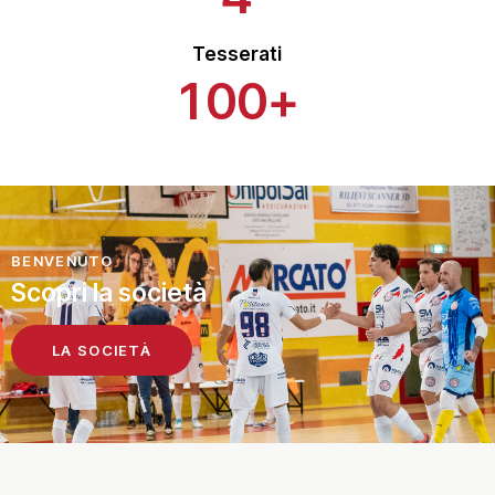
Tesserati
1
0
0
+
BENVENUTO
Scopri la società
LA SOCIETÀ