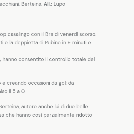
tecchiani, Berteina.
All.:
Lupo
op casalingo con il Bra di venerdì scorso.
ti e la doppietta di Rubino in 9 minuti e
 hanno consentito il controllo totale del
 e creando occasioni da gol: da
so il 5 a 0.
 Berteina, autore anche lui di due belle
i casa che hanno così parzialmente ridotto