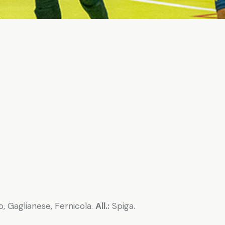
o, Gaglianese, Fernicola.
All.:
Spiga.