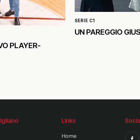
SERIE C1
UN PAREGGIO GIU
VO PLAYER-
igliano
Links
Socia
Home