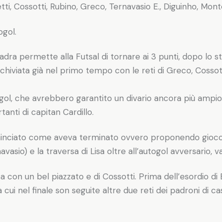
rvetti, Cossotti, Rubino, Greco, Ternavasio E., Diguinho, Mon
ogol.
dra permette alla Futsal di tornare ai 3 punti, dopo lo st
archiviata già nel primo tempo con le reti di Greco, Cossot
ol, che avrebbero garantito un divario ancora più ampio,
nti di capitan Cardillo.
cominciato come aveva terminato ovvero proponendo gioco
sio) e la traversa di Lisa oltre all’autogol avversario, val
sa con un bel piazzato e di Cossotti. Prima dell’esordio di
a 6 a cui nel finale son seguite altre due reti dei padroni d