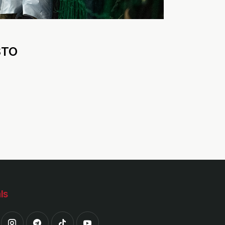
STO
ls