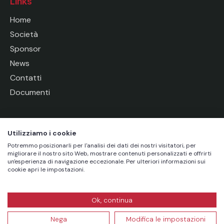
Links
Home
Società
Sponsor
News
Contatti
Documenti
Socials
Utilizziamo i cookie
Potremmo posizionarli per l'analisi dei dati dei nostri visitatori, per
migliorare il nostro sito Web, mostrare contenuti personalizzati e offrirti
un'esperienza di navigazione eccezionale. Per ulteriori informazioni sui
cookie apri le impostazioni.
A.S.D Futsal Savigliano – Via A. Botta, 5, 12038 –
Savigliano (CN) – PEC futsalsavigliano@mypcert.it – P.I.
Ok, continua
03554270045 – C.F. 95024050049 –
Privacy Policy
–
Nega
Modifica le impostazioni
Credits