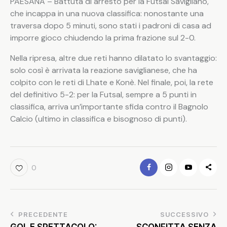
PAESANA – Battuta di arresto per la Futsal Savigliano,
che incappa in una nuova classifica: nonostante una
traversa dopo 5 minuti, sono stati i padroni di casa ad
imporre gioco chiudendo la prima frazione sul 2-0.
Nella ripresa, altre due reti hanno dilatato lo svantaggio:
solo così è arrivata la reazione saviglianese, che ha
colpito con le reti di Lhate e Konè. Nel finale, poi, la rete
del definitivo 5-2: per la Futsal, sempre a 5 punti in
classifica, arriva un’importante sfida contro il Bagnolo
Calcio (ultimo in classifica e bisognoso di punti).
0
PRECEDENTE
SUCCESSIVO
GOL E SPETTACOLO:
SCONFITTA SENZA