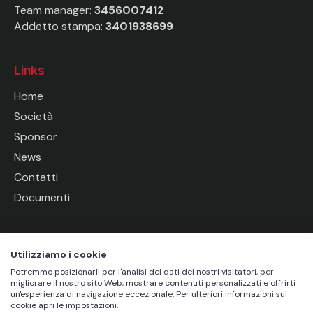
Team manager:
3456007412
Addetto stampa:
3401938699
Links
Home
Società
Sponsor
News
Contatti
Documenti
Socials
Utilizziamo i cookie
Potremmo posizionarli per l'analisi dei dati dei nostri visitatori, per
migliorare il nostro sito Web, mostrare contenuti personalizzati e offrirti
un'esperienza di navigazione eccezionale. Per ulteriori informazioni sui
cookie apri le impostazioni.