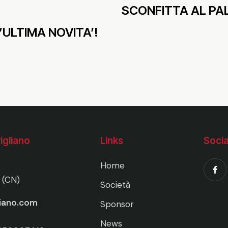
SCONFITTA AL PA
’ULTIMA NOVITA’!
igliano
Links
Socia
Home
 (CN)
Società
liano.com
Sponsor
News