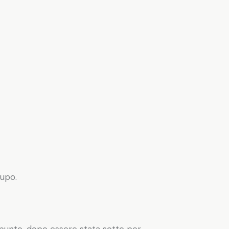
upo.
n punto, dopo essere stata sotto per