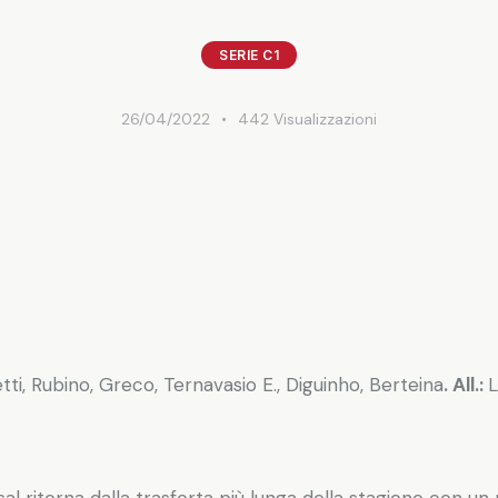
SERIE C1
26/04/2022
442
Visualizzazioni
vetti, Rubino, Greco, Ternavasio E., Diguinho, Berteina
. All.:
L
al ritorna dalla trasferta più lunga della stagione con u