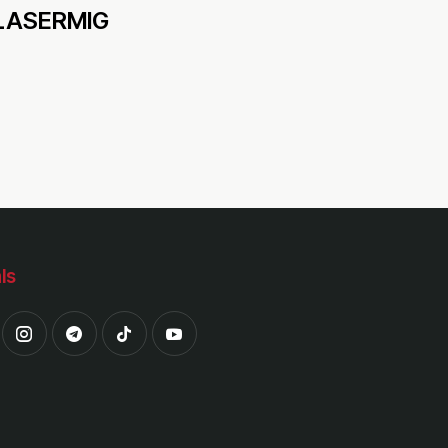
LASERMIG
ls