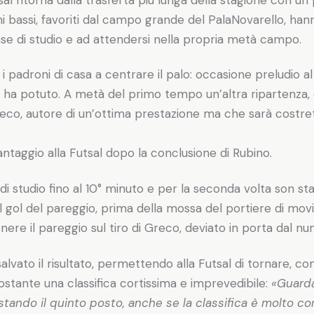
mi bassi, favoriti dal campo grande del PalaNovarello, ha
ase di studio e ad attendersi nella propria metà campo.
i i padroni di casa a centrare il palo: occasione preludio a
lla ha potuto. A metà del primo tempo un’altra ripartenza,
eco, autore di un’ottima prestazione ma che sarà costre
 vantaggio alla Futsal dopo la conclusione di Rubino.
 studio fino al 10° minuto e per la seconda volta son stati
il gol del pareggio, prima della mossa del portiere di 
re il pareggio sul tiro di Greco, deviato in porta dal num
salvato il risultato, permettendo alla Futsal di tornare, con
nostante una classifica cortissima e imprevedibile:
«Guarda
tando il quinto posto, anche se la classifica è molto co