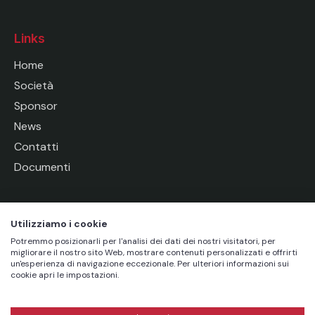
Links
Home
Società
Sponsor
News
Contatti
Documenti
Socials
Utilizziamo i cookie
Potremmo posizionarli per l'analisi dei dati dei nostri visitatori, per
migliorare il nostro sito Web, mostrare contenuti personalizzati e offrirti
un'esperienza di navigazione eccezionale. Per ulteriori informazioni sui
cookie apri le impostazioni.
A.S.D Futsal Savigliano – Via A. Botta, 5, 12038 –