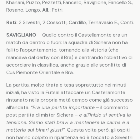
Khanani, Puzzo, Pezzetti, Fancello, Raviglione, Fancello S.,
Rosano, Longo.
All.:
Petri.
Reti:
2 Silvestri, 2 Cossotti, Cardillo, Ternavasio E., Conti.
SAVIGLIANO –
Quello contro il Castellamonte era un
match da dentro o fuori: la squadra di Sichera non ha
fallito l’appuntamento, tornando alla vittoria (che
mancava dal derby con il Bra) e centrando l’obiettivo di
accorciare in classifica, anche grazie alle sconfitte di
Cus Piemonte Orientale e Bra.
La partita, molto tirata e tesa soprattutto nei minuti
iniziali, ha visto la Futsal attaccare un Castellamonte
rintanato nella propria metà campo come già successo
all’andata.
“Era una partita importante
– il commento
post partita di mister Sichera –
e all’inizio si sentiva la
tensione. Siamo stati bravi a mantenere la calma e a
metterla sui binari giusti”
. Questa volta però, gli ospiti
non hanno colpito in ripartenza ed è toccato a Silvestri