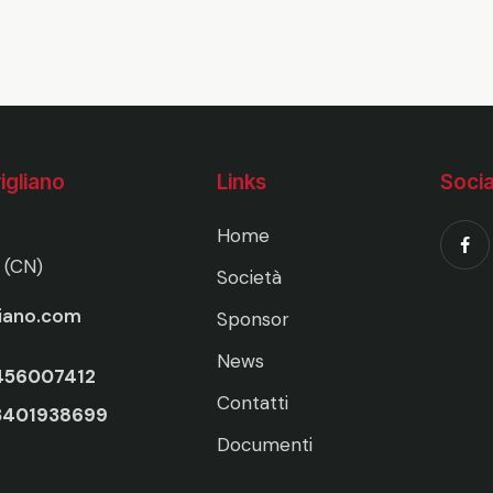
igliano
Links
Socia
Home
 (CN)
Società
liano.com
Sponsor
News
456007412
Contatti
3401938699
Documenti