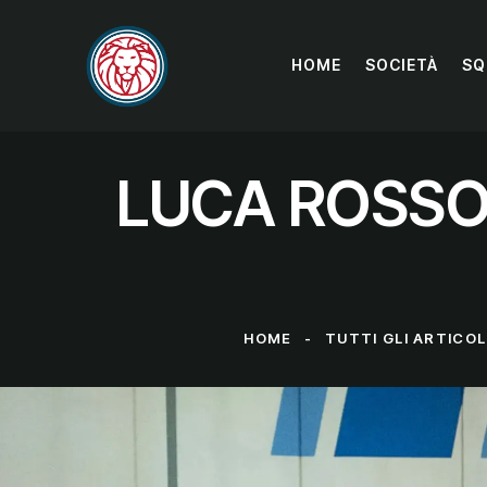
HOME
SOCIETÀ
SQ
LUCA ROSSO:
HOME
TUTTI GLI ARTICOL