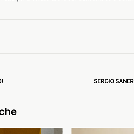
!
SERGIO SANERO
nche