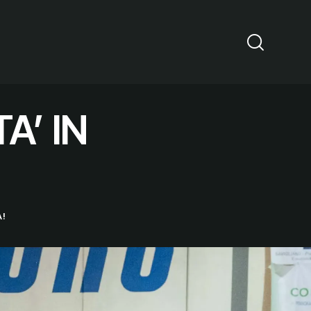
A’ IN
A!