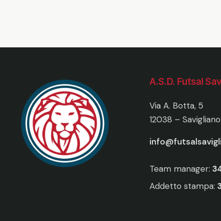
A.S.D. Futsal Sav
Via A. Botta, 5
12038 – Savigliano
info@futsalsavig
Team manager:
3
Addetto stampa: