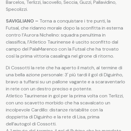
Barcelos, Terlizzi, Iacovello, Seccia, Guzzi, Pallavidino,
Specolizzi.
SAVIGLIANO –
Torna a conquistare i tre punti, la
Futsal, che ridanno morale dopo la sconfitta in esterna
contro l’Aurora Nichelino: squadra penultima in
classifica, l’Atletico Taurinense è uscito sconfitto dal
campo del PalaMarenco con la Futsal che ha trovato
così la prima vittoria casalinga nel girone di ritorno.
Di Cossotti la rete che ha aperto il match, al termine di
una bella azione personale: 3′ più tardi il gol di Diguinho,
bravo a tuffarsi su un pallone vagante e a scaraventarlo
in rete con un destro preciso e potente.
Atletico Taurinense in gol per la prima volta con Terlizzi,
con uno scavetto morbido che ha scavalcato un
incolpevole Cardillo: distanze ristabilite con la
doppietta di Diguinho e la rete di Lisa, prima
dell’autogol di Cossotti.
A 1 minuto dal termine, il gol di Rubino che ha mandato