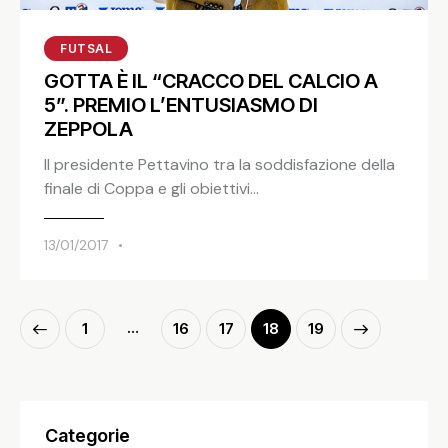
FUTSAL
GOTTA È IL “CRACCO DEL CALCIO A
5”. PREMIO L’ENTUSIASMO DI
ZEPPOLA
Il presidente Pettavino tra la soddisfazione della
finale di Coppa e gli obiettivi…
13/01/2017
…
1
16
17
>
18
19
Categorie